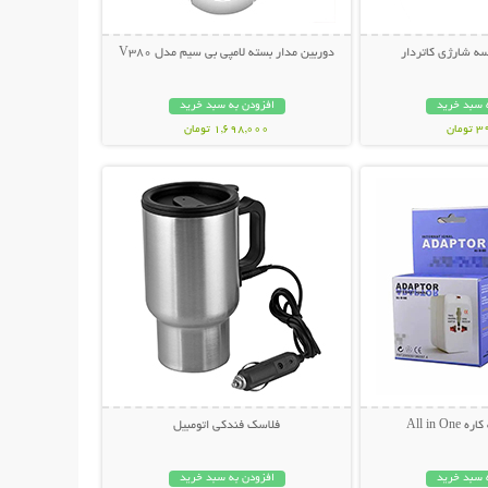
ه شارژی کاتردار
دوربین مدار بسته لامپی بی سیم مدل V380
 سبد خرید
افزودن به سبد خرید
مان
1,698,000 تومان
حات بیشتر
نمایش توضیحات بیشتر
All in O
فلاسک فندکی اتومبیل
 سبد خرید
افزودن به سبد خرید