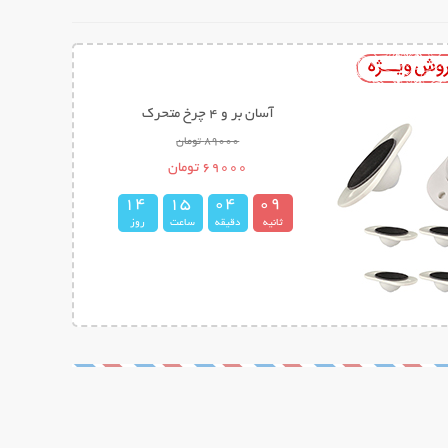
آسان بر و 4 چرخ متحرک
89000 تومان
69000 تومان
1
4
1
5
0
4
0
8
ثانیه
دقیقه
ساعت
روز
9