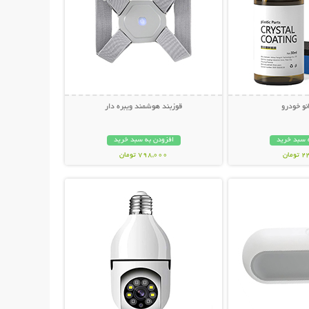
نو خودرو
قوزبند هوشمند ویبره دار
 سبد خرید
افزودن به سبد خرید
مان
798,000 تومان
حات بیشتر
نمایش توضیحات بیشتر