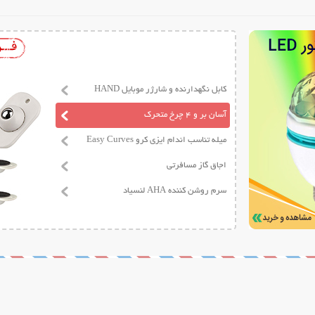
کابل نگهدارنده و شارژر موبایل HAND
آسان بر و 4 چرخ متحرک
میله تناسب اندام ایزی کرو Easy Curves
اجاق گاز مسافرتی
سرم روشن کننده AHA لنسیاد