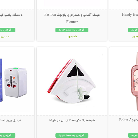
عینک آفتابی و هندزفری بلوتوث Fashion
دستگاه پلمپ کیس
Plonner
خرید
افزودن به سبد خرید
افزودن به
ناموجود
398,000 تو
بیشتر
نمایش توضیحات بیشتر
نمایش توضی
848,000 تومان
شیشه پاک کن مغناطیسی دو طرفه
تبدیل پریز همه کاره ne
خرید
افزودن به سبد خرید
افزودن به