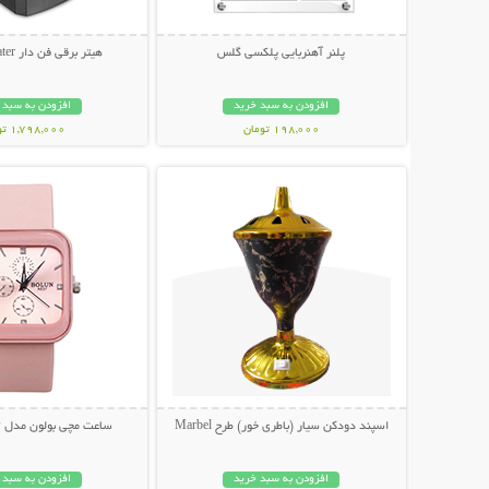
پلنر آهنربایی پلکسی گلس
هیتر برقی فن دار Handy Heater
افزودن به سبد خرید
افزودن به سبد 
198,000 تومان
1,798,000 تومان
نمایش توضیحات بیشتر
نمایش توضیحات 
اسپند دودکن سیار (باطری خور) طرح Marbel
ساعت مچی بولون مدل Bolun A637
افزودن به سبد خرید
افزودن به سبد 