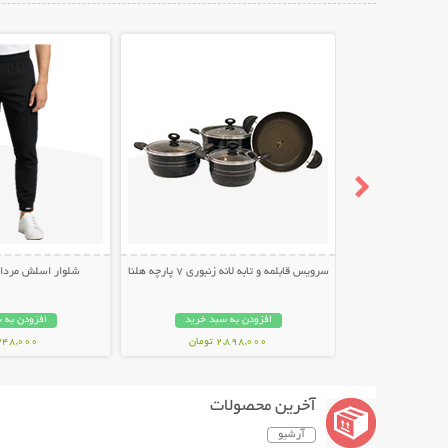
نمایش توضیحات بیشتر
نمایش توضیح
سرویس قابلمه و تابه لانه زنبوری 7 پارچه هلنا
شلوار اسلش مردانه طر
افزودن به سبد خرید
افزودن به 
2,898,000 تومان
348,000 توما
آخرین محصولات
آرشیو