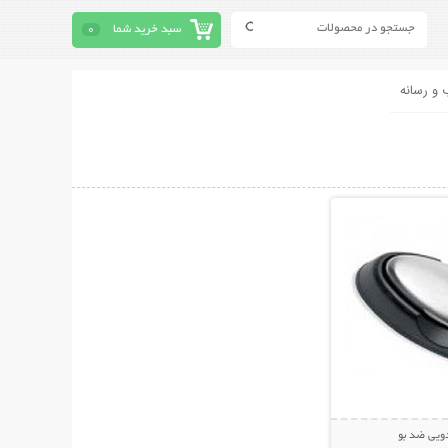
سبد خرید شما
0
 و رسانه
حات بیشتر
ويي ضد بو