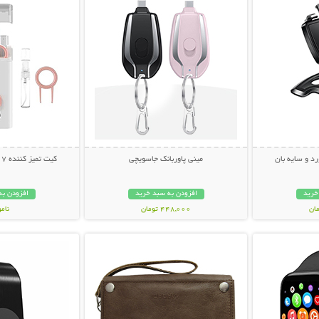
رد و سایه بان
مینی پاوربانک جاسویچی
کیت تمیز کننده 7 کاره Multifunction
خرید
افزودن به سبد خرید
افزودن به
448,000 تومان
نام
بیشتر
نمایش توضیحات بیشتر
نمایش توضی
239,000 تو