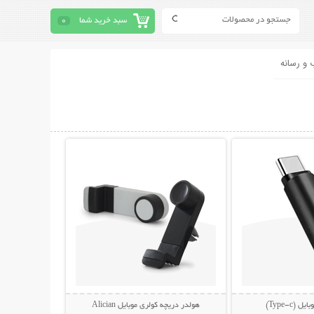
سبد خرید شما
0
 و رسانه
حات بیشتر
نمایش توضیحات بیشتر
(Type-c)
هولدر دریچه کولری موبایل Alician