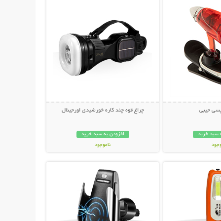
پسی جیبی
چراغ قوه چند کاره خورشیدی اورجینال
 سبد خرید
افزودن به سبد خرید
وجود
ناموجود
حات بیشتر
نمایش توضیحات بیشتر
ان
229,000 تومان