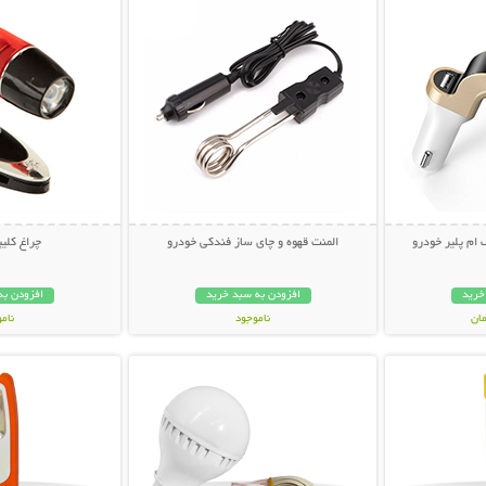
 ام پلیر خودرو
المنت قهوه و چای ساز فندکی خودرو
چراغ کلی
خرید
افزودن به سبد خرید
افزودن به
ناموجود
نام
بیشتر
نمایش توضیحات بیشتر
نمایش توضی
119,000 تومان
99,000 توم