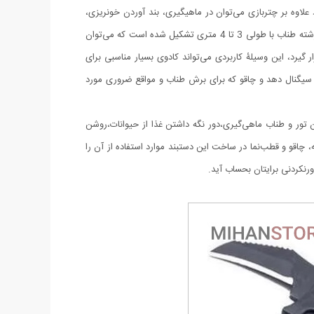
گرانی به آن متصل کنید، از طناب پاراکورد علاوه بر چتربازی می‌‌توان در ماهیگیری، بند آوردن خونریزی،
درست کردن آتش، فرود آمدن از ارتفاع، طناب نگهدارنده‌‌‌‌ی چادر، درست کردن پناهگاه و… نیز استفاده کرد.دستبند پاراکورد و نجات معمولا از 7 تا 9 رشته طناب با طولی 3 تا 4 متری تشکیل شده است که می‌‌توان
گیرد، این وسیلۀ کاربردی می‌‌تواند کادوی بسیار مناسبی برای
ت اضطراری این سوت سطح سر و صدا را می‌تواند تا 110 db ایجاد کند و به امدادگران سیگنال دهد و چاقو که برای برش طناب و مواقع ضروری مورد
دن تور و طناب ماهی‌گیری،دور نگه داشتن غذا از حیوانات،روشن
اقو و قطب‌نما در ساخت این دستبند موارد استفاده از آن را
رنکردنی برایتان بحساب آید.