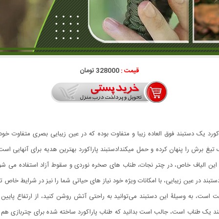
قیمت :
328000 تومان
ورد یک دستبند فوق العاده زیبا و متفاوت بوده که در عین زیبایی بصری متفاوت خود، ا
برش را پنهان کرده و حمل میکند!دستبند پاراکورد بهترین هدیه برای آنهایی اس
از این الیاف خاص، در چتر نجات، طناب های صخره نوردی و سقوط آزاد استفاده می شو
 در عین زیبایی، با امکانات ویژه خود نیاز های حیاتی شما را نیز در شرایط خاص تام
ت است، به وسیلۀ این دستبند می‌‌توانید به راحتی آتش روشن کنید، از ارتفاع پایین 
نند یک طناب است، جالب است بدانید که طناب پاراکورد ساخته شده برای چتربازی هم مور