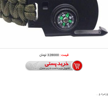
قیمت :
328000 تومان
مره و...