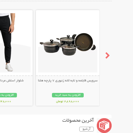
نمایش توضیحات بیشتر
نمایش توضیح
سرویس قابلمه و تابه لانه زنبوری 7 پارچه هلنا
شلوار اسلش مردانه طر
افزودن به سبد خرید
افزودن به 
2,898,000 تومان
348,000 توما
آخرین محصولات
آرشیو