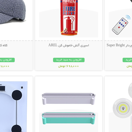
Super 
اسپری آتش خاموش کن AREL
کلاه 
خرید
افزودن به سبد خرید
افزودن به
698,000 تومان
348,000 تو
بیشتر
نمایش توضیحات بیشتر
نمایش توضی