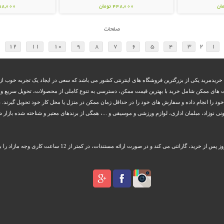
448,000 تومان
398,000 تو
صفحات
12
11
10
9
8
7
6
5
4
3
2
1
 خریدمرید یکی از بزرگترین فروشگاه های اینترنتی کشور می باشد که سعی در ایجاد یک تجربه خوب از 
 های ممکن شامل خرید با بهترین قیمت ممکن، دسترسی به تنوع کاملی از محصولات، تحویل سریع و بم
 خود را انجام داده و سفارش های خود را در حداقل زمان ممکن در منزل یا محل کار خود تحویل گیرند. د
زاد، مبلمان اداری، لوازم ورزشی و موسیقی و ...، همگی از برندهای معتبر و شناخته شده بازار شا