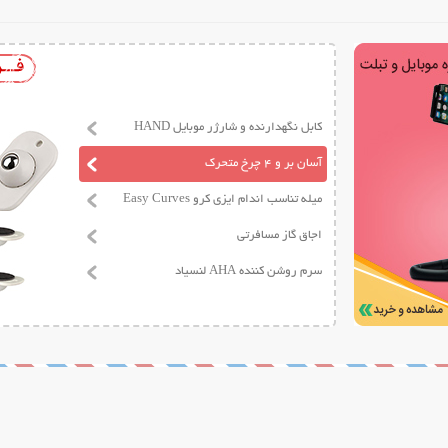
کابل نگهدارنده و شارژر موبایل HAND
آسان بر و 4 چرخ متحرک
میله تناسب اندام ایزی کرو Easy Curves
اجاق گاز مسافرتی
سرم روشن کننده AHA لنسیاد