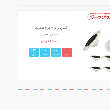
آسان بر و 4 چرخ متحرک
89000 تومان
69000 تومان
1
3
1
6
0
6
0
9
ثانیه
دقیقه
ساعت
روز
1
0