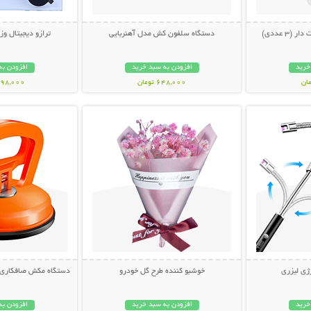
دستگاه سلفون کش مدل آهنربایی
ترازو دیجیتال وزن ک
خرید
افزودن به سبد خرید
افزودن به
648,000 تومان
1,498,000 ت
بیشتر
نمایش توضیحات بیشتر
نمایش توضی
ژی لیزری
خوشبو کننده طرح گل خودرو
دستگاه مکش صافکاری PDR و تعمیر فرورفتگ
خرید
افزودن به سبد خرید
افزودن به