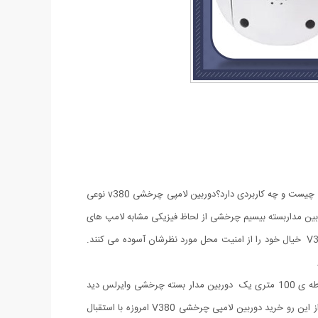
احتمالا نام دوربین های لامپی چرخشی به گوشتان خورده است و با شنیدن نام این دستگاه این سوال در ذهنتان نقش بسته که دوربین لامپی چرخشی چیست و چه کاربردی دارد؟دوربین لامپی چرخشی v380 نوعی
بین مداربسته بیسیم چرخشی از لحاظ فیزیکی مشابه لامپ های
قدیمی پر مصرف است. به طور دقیق تر باید گفت دوربین مدار بسته در داخل حفاظ لامپ واقع شده است. کاربران با خرید دوربین لامپی چرخشی V380 خیال خود را از امنیت محل مورد نظرشان آسوده می کنند.
دوربین مداربسته چرخشی بی سیم، از گونه ی چشم ماهی یا فیش ای است و دید بسیار وسیع 360 درجه ارائه می کند. به عنوان مثال برای یک محوطه ی 100 متری یک دوربین مدار بسته چرخشی وایرلس دید
کامل و دقیقی ارائه می دهد. ویژگی دید وسیع و 360 درجه ای که این دوربین مدار بسته عرضه می کند مهم ترین امتیازهای این نوع دوربین است. از این رو خرید دوربین لامپی چرخشی V380 امروزه با استقبال