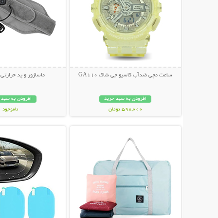
ساعت مچی ضدآب کاسیو جی شاک GA110
ماساژور و پد حرارتی
افزودن به سبد خرید
افزودن به سبد 
598,000 تومان
ناموجود
نمایش توضیحات بیشتر
نمایش توضیحات 
998,000 تومان