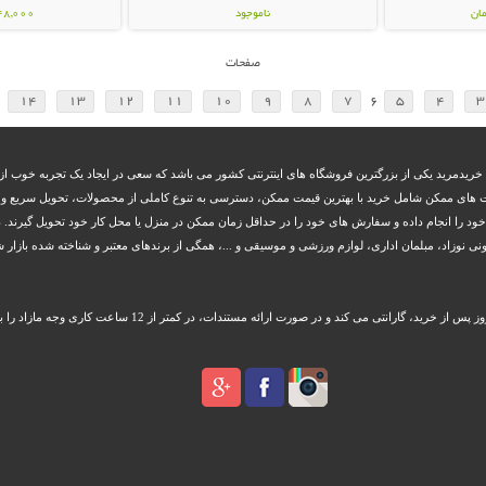
ناموجود
648,000 تو
348,000 تومان
صفحات
14
13
12
11
10
9
8
7
6
5
4
3
 خریدمرید یکی از بزرگترین فروشگاه های اینترنتی کشور می باشد که سعی در ایجاد یک تجربه خوب از 
 های ممکن شامل خرید با بهترین قیمت ممکن، دسترسی به تنوع کاملی از محصولات، تحویل سریع و بم
 خود را انجام داده و سفارش های خود را در حداقل زمان ممکن در منزل یا محل کار خود تحویل گیرند. د
زاد، مبلمان اداری، لوازم ورزشی و موسیقی و ...، همگی از برندهای معتبر و شناخته شده بازار شا