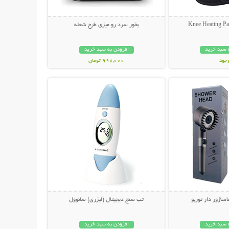
بخور سرد رو میزی طرح شعله
 سبد خرید
افزودن به سبد خرید
وجود
998,000 تومان
حات بیشتر
نمایش توضیحات بیشتر
مان
اژور دار توربو
تب سنج دیجیتال (لیزری) سانوول
 سبد خرید
افزودن به سبد خرید