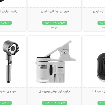
آینه خودرو
نئون دی لایت کاپوت خودرو
زانوبند حرارتی Knee Heating Pad
خرید
افزودن به سبد خرید
افزودن به
ناموجود
نام
بیشتر
نمایش توضیحات بیشتر
نمایش توضی
399,000 تومان
898,000 تو
U
میکروسکوپ موبایل یونیورسال
سردوش حمام ماس
خرید
افزودن به سبد خرید
افزودن به