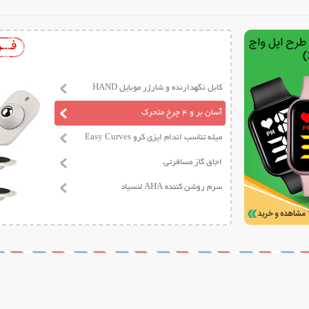
کابل نگهدارنده و شارژر موبایل HAND
آسان بر و 4 چرخ متحرک
میله تناسب اندام ایزی کرو Easy Curves
اجاق گاز مسافرتی
سرم روشن کننده AHA لنسیاد