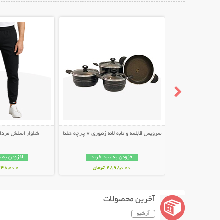
نمایش توضیحات بیشتر
نمایش توضیح
سرویس قابلمه و تابه لانه زنبوری 7 پارچه هلنا
شلوار اسلش مردانه طر
افزودن به سبد خرید
افزودن به 
2,898,000 تومان
348,000 توما
آخرین محصولات
آرشیو