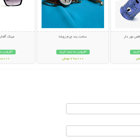
قص نور دار
ساعت بند چرم روشا
عینک آفتابی muda
خرید
افزودن به سبد خرید
افزودن به
298000 تومان
298000 تو