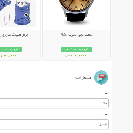
ساعت مچی اسپرت JESI
چراغ کمپینگ شارژی ر
افزودن به سبد خرید
افزودن به سبد 
248000 تومان
748000 تومان
نـــظرات
نام
ایمیل