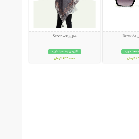
Ber
شال زنانه Servin
 سبد خرید
افزودن به سبد خرید
مان
139000 تومان