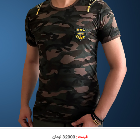
قیمت :
32000 تومان