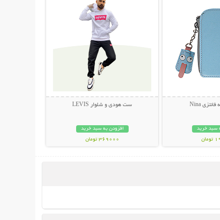
انتزی Nina
ست هودی و شلوار LEVIS
 سبد خرید
افزودن به سبد خرید
مان
369000 تومان