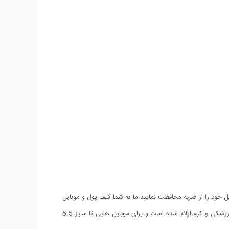
ل خود را از ضربه محافظت نمایید ما به شما کیف پول و موبایل
Sosha را پیشنهاد می دهیم. این کیف دستی فوق العاده ظریف و زیبا بوده و از دوام بالایی برخوردار است. این کیف در رنگ های مشکی، قهوه ای، زرشکی و کرم ارائه شده است و برای موبایل هایی تا سایز 5.5