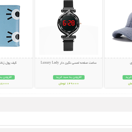
ی
ساعت صفحه لمسی نگین دار Luxury Lady
کیف پول زنانه ف
خرید
افزودن به سبد خرید
افزودن به
149000 تومان
198000 تو