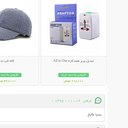
تبدیل پریز همه کاره All in One
کلاه کپ تد
افزودن به سبد خرید
افزودن به سبد 
298000 تومان
348000 تومان
عرفان
02 - 11 - 1396
:
بسیا عالیخ