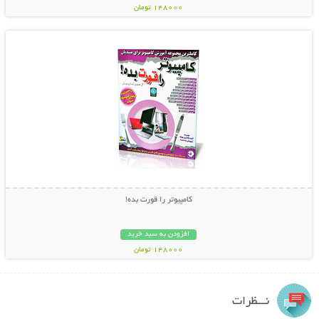
148000 تومان
نمایش توضیحات بیشتر
کامپیوتر را قورت بده!
افزودن به سبد خرید
148000 تومان
نـــظرات