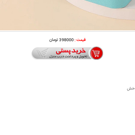
قیمت :
398000 تومان
و خش