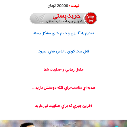
قیمت :
20000 تومان
تقديم به آقايون و خانم ها ي مشكل پسند
قابل ست كردن با لباس هاي اسپرت
مكمل زيبايي و جذابيت شما
هديه اي مناسب براي آنكه دوستش داريد...
آخرين چيزي كه براي جذابيت نياز داريد