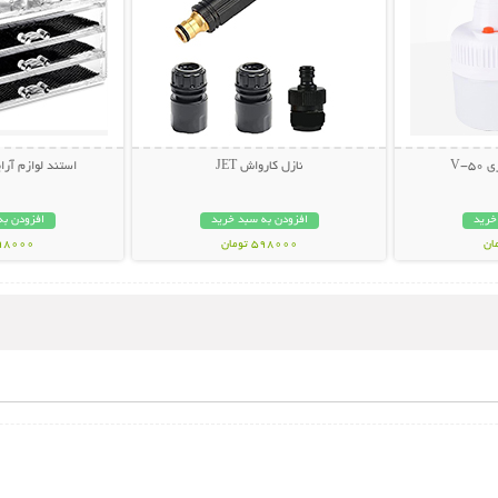
V-
نازل کارواش JET
استند لوازم آرایش  Box
خرید
افزودن به سبد خرید
افزودن به
598000 تومان
898000 تو