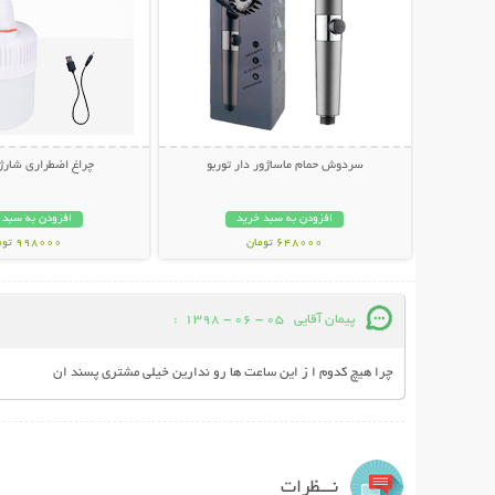
سردوش حمام ماساژور دار توربو
چراغ اضطراری شارژی 50
افزودن به سبد خرید
افزودن به سبد 
648000 تومان
998000 تومان
پیمان آقایی
05 - 06 - 1398
:
چرا هیچ کدوم ا ز این ساعت ها رو ندارین خیلی مشتری پسند ان
نـــظرات