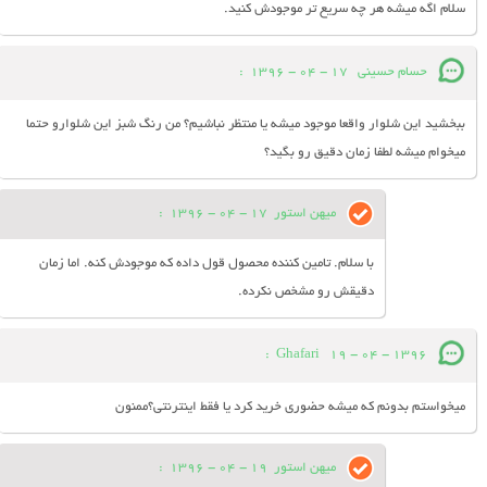
سلام اگه میشه هر چه سریع تر موجودش کنید.
حسام حسینی
17 - 04 - 1396
:
ببخشید این شلوار واقعا موجود میشه یا منتظر نباشیم؟ من رنگ شبز این شلوارو حتما
میخوام میشه لطفا زمان دقیق رو بگید؟
میهن استور
17 - 04 - 1396
:
با سلام. تامین کننده محصول قول داده که موجودش کنه. اما زمان
دقیقش رو مشخص نکرده.
:
Ghafari
19 - 04 - 1396
میخواستم بدونم که میشه حضوری خرید کرد یا فقط اینترنتی؟ممنون
میهن استور
19 - 04 - 1396
: