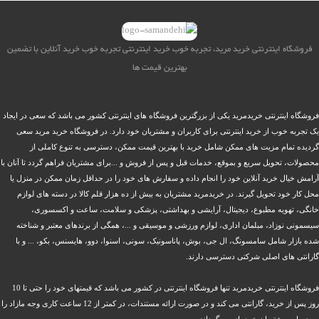
فروشگاه اینترنتی خرید مرید، تجربه خوب خرید اینترنتی تجربه خوب خرید آنلاین با تضمین
بهترین قیمت ها
فروشگاه اینترنتی خریدمرید یکی از بزرگترین فروشگاه های اینترنتی کشور می باشد که سعی در ایجاد
یک تجربه خوب از خرید اینترنتی برای کاربران و مشتریان خود دارد. در فروشگاه خرید مرید سعی
گردیده تمام مزیت های ممکن شامل خرید با بهترین قیمت ممکن، دسترسی به تنوع کاملی از
محصولات، تحویل سریع و بموقع، خدمات قبل و پس از فروش و ...برای مشتریان فراهم گردد تا آنان با
آرامش خیال خرید آنلاین خود را انجام داده و سفارش های خود را در حداقل زمان ممکن در منزل یا
محل کار خود تحویل گیرند. در خریدمرید مشتریان به بیش از ده هزار قلم کالا در دسته های لوازم
خانگی، تهویه مطبوع، دیجیتال، آرایشی و بهداشتی، پزشکی و سلامت، ساعت و اکسسوری،
سیسمونی نوزاد، مبلمان اداری، لوازم ورزشی و موسیقی و ...، همگی از برندهای معتبر و شناخته
شده بازار شامل سامسونگ، ال جی، بوش، پاناسونیک، سونی، اسنوا، دوو، هایسنس، بکو، ... و با
گارانتی های اصلی شرکتی دسترسی دارند.
فروشگاه اینترنتی خریدمرید تنها فروشگاه اینترنتی در کشور می باشد که قیمتهای خود را حتی تا 10
روز پس از خرید، گارانتی می کند و در صورت ارائه مستندات، در کمتر از 12 ساعت کاری وجه مازاد را