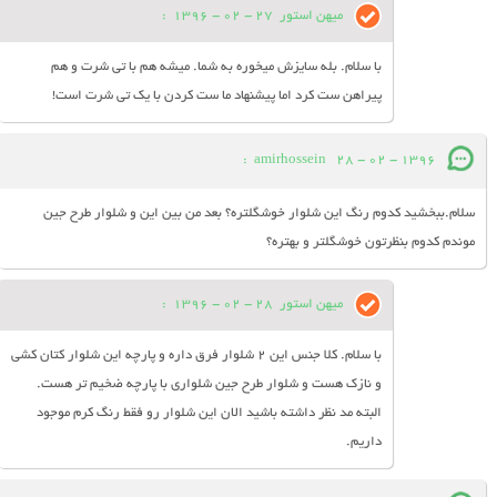
میهن استور
27 - 02 - 1396
:
با سلام. بله سایزش میخوره به شما. میشه هم با تی شرت و هم
پیراهن ست کرد اما پیشنهاد ما ست کردن با یک تی شرت است!
:
amirhossein
28 - 02 - 1396
سلام.ببخشید کدوم رنگ این شلوار خوشگلتره؟ بعد من بین این و شلوار طرح جین
موندم کدوم بنظرتون خوشگلتر و بهتره؟
میهن استور
28 - 02 - 1396
:
با سلام. کلا جنس این 2 شلوار فرق داره و پارچه این شلوار کتان کشی
و نازک هست و شلوار طرح جین شلواری با پارچه ضخیم تر هست.
البته مد نظر داشته باشید الان این شلوار رو فقط رنگ کرم موجود
داریم.