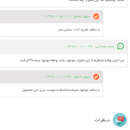
سلام. ببخشید قد این شلوار چند سانته؟؟
میهن استور
17 - 05 - 1396
:
با سلام. تقریبا 103 سانتی متر
محمد وجدانی
24 - 11 - 1396
:
من خیلی وقته منتظرم تا این شلوار موجود بشه .واقعا موجود میشه؟؟؟و کیه
میهن استور
24 - 11 - 1396
:
با سلام. موجود نمیشه متاسفانه دوست عزیز این محصول
نـــظرات