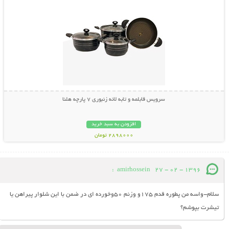
سرویس قابلمه و تابه لانه زنبوری 7 پارچه هلنا
افزودن به سبد خرید
2898000 تومان
:
amirhossein
27 - 02 - 1396
سلام-واسه من پطوره قدم 175و وزنم 50وخورده ای در ضمن با این شلوار پیراهن یا
تیشرت بپوشم؟