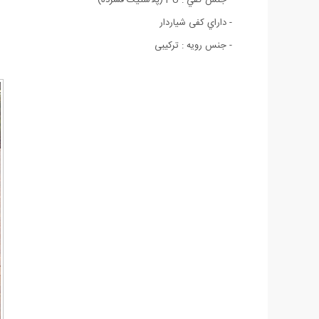
- داراي کفی شياردار
- جنس رویه : ترکیبی