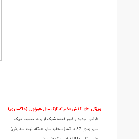
ویژگی های کفش دخترانه نایک مدل هوراچی (خاکستری)
:
- طراحی جديد و فوق العاده شيک از برند محبوب نایک
- سايز بندی 37 تا 40 (انتخاب سايز هنگام ثبت سفارش)
- جنس کفي : PU (پلاستيک فشرده)