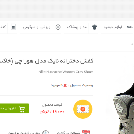
لوازم خودرو
مد و پوشاک
ورزشی و سرگرمی
کتاب
ان
کفش دخترانه نایک مدل هوراچی (خاکس
Nike Huarache Women Gray Shoes
قیمت محصول
افزودن به 
199,000 تومان
ضمانت بازگشت
بهترین کیفیت و قیمت