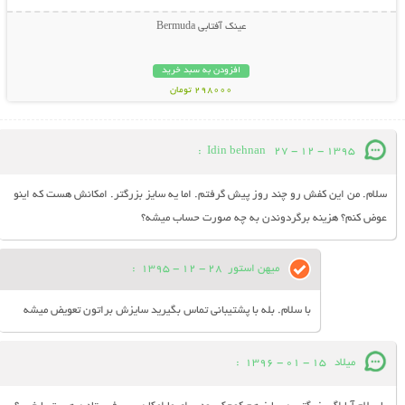
عینک آفتابی Bermuda
افزودن به سبد خرید
298000 تومان
:
Idin behnan
27 - 12 - 1395
سلام. من این کفش رو چند روز پیش گرفتم. اما یه سایز بزرگتر. امکانش هست که اینو
عوض کنم؟ هزینه برگردوندن به چه صورت حساب میشه؟
میهن استور
28 - 12 - 1395
:
با سلام. بله با پشتیبانی تماس بگیرید سایزش براتون تعویض میشه
میلاد
15 - 01 - 1396
: