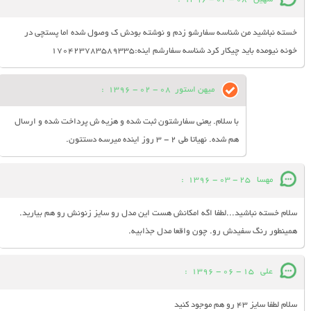
خسته نباشید من شناسه سفارشو زدم و نوشته بودش ک وصول شده اما پستچی در
خونه نیومده باید چیکار کرد شناسه سفارشم اینه:170423783589335
میهن استور
08 - 02 - 1396
:
با سلام. یعنی سفارشتون ثبت شده و هزیه ش پرداخت شده و ارسال
هم شده. نهیاتا طی 2 - 3 روز اینده میرسه دستتون.
مهسا
25 - 03 - 1396
:
سلام خسته نباشید...لطفا اگه امکانش هست این مدل رو سایز زنونش رو هم بیارید.
همینطور رنگ سفیدش رو. چون واقعا مدل جذابیه.
علی
15 - 06 - 1396
:
سلام لطفا سایز 43 رو هم موجود کنید