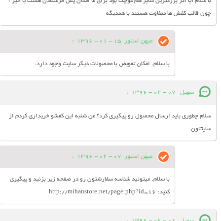
با سلام آیا اگر بزرگترین سایز هم کوچک بود برای ما امکان پس فرستادن هست یا خیر ؟
چون قالب کفش ها متفاوت هستند با همدیگه
میهن استور
15 - 01 - 1396
:
با سلام. امکان تعویض با محصولات دیگر سایت وجود دارد.
سهیل
07 - 02 - 1396
:
سلام چطوری باید ارسال محصول رو پیگیری کرد؟ من شنبه این کفشو خریداری کردم از
سایتتون
میهن استور
07 - 02 - 1396
:
با سلام. میتونید شناسه سفارشتون رو در صفحه زیر بزنید و پیگیری
کنید: http://mihanstore.net/page.php?id=16
سهیل
08 - 02 - 1396
: