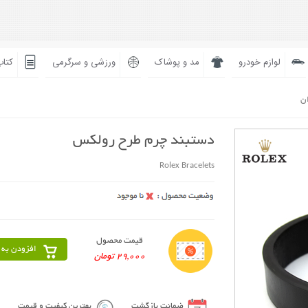
لوازم خودرو
مد و پوشاک
ورزشی و سرگرمی
کتاب
ان
دستبند چرم طرح رولکس
Rolex Bracelets
قیمت محصول
افزودن به 
29,000 تومان
ضمانت بازگشت
بهترین کیفیت و قیمت