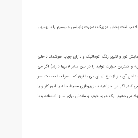
این لامپ لذت پخش موزیک بصورت وایرلس و بیسیم را با بهترین
با 16 نوع رنگ قابل تنظیم (15 رنگ اصلی و زیر مجموعه ای از سه رنگ اصلی قرمز،سبز،آبی و یک رنگ سفید) و 4 حالت نمایش نور و تغییر رنگ اتوماتیک و دارای چیپ هوشمند داخلی
ه و انتقال حرارت (هر چند لامپهای LED بیشترین مقاومت را در برابر ضربه و کمترین حرارت تولید را در بین سایر لامپها دارند) اگر می
پ داخل آن نیز از نوع ال ای دی یا فوق کم مصرف با ضمانت عمر
ی کند. اگر می خواهید با نورپردازی محیط خانه یا اتاق کار و یا
 غرفه نمایشگاهی خود یا هرجای دیگری را جذابتر و زیباتر کنید ما به شما این لامپ شگفت انگیز 2 کاره را پیشنهاد می دهیم. یک خرید خوب و ماندنی برای سالها استفاده و با