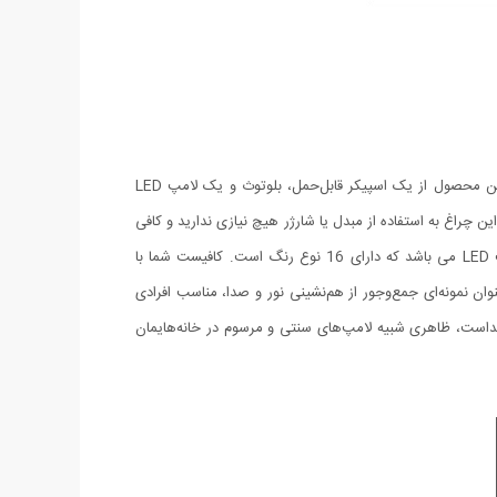
با این لامپ می‌توانید موسیقی موردعلاقه‌ی خود را از طریق بلوتوث در خانه یا محل کارتان پخش کنید و از آن به‌عنوان یک اسپیکر بهره بگیرید. این محصول از یک اسپیکر قابل‌حمل، بلوتوث و یک لامپ LED
ری (100 تا 240 ولت) تامین می‌شود. شما برای استفاده از این چراغ به استفاده از مبدل یا شارژر هیچ نیازی ندارید و کافی
است آن را به سرپیچ‌های معمولی خانگی (E26 / E27) محصولاتی مثل لوستر، آباژور و چراغ‌خواب متصل کنید. این محصول پیشرفته ترین لامپ LED می باشد که دارای 16 نوع رنگ است. کافیست شما با
ان نمونه‌ای جمع‌وجور از هم‌نشینی نور و صدا، مناسب افرادی
 پیداست، ظاهری شبیه لامپ‌های سنتی و مرسوم در خانه‌هایمان