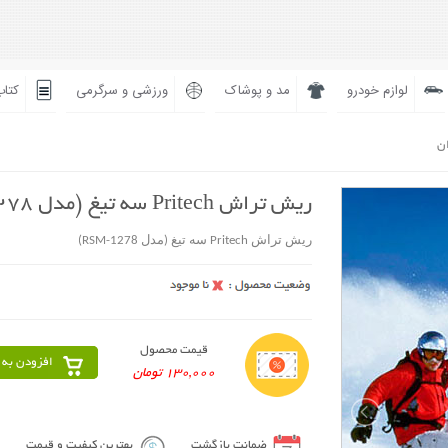
لوازم خودرو
مد و پوشاک
ورزشی و سرگرمی
کتاب
ان
ریش تراش Pritech سه تیغ (مدل RSM-1278)
ریش تراش Pritech سه تیغ (مدل RSM-1278)
قیمت محصول
افزودن به 
130,000 تومان
ضمانت بازگشت
بهترین کیفیت و قیمت