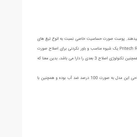
جام میدهند. پوست صورت حساسیت خاصی نسبت به انوع تیغ های
موجود دارد بنابراین استفاده از آن ها باعث بروز مشکلاتی از قبیل سوزش,قرمز شدن,تاول زدن و انواع ورم ها میشود. ریش تراش پریتک Pritech RSM-1278 یک شیوه مناسب و باور نکردنی برای اصلاح صورت
آقایان و از بین بردن موهای زائد صورت و هر جای بدن می باشد. این ریش تراش با طراحی ارگونومیک و زیبای خود به راحتی در دستان قرار میگیرد. همچنین تکنولوژی اصلاح 3 بعدی را دارا می باشد، بدین معنا که
این محصول همچنین جهت اصلاح خط ریش، مجهز به خط زن می باشد که همین امر باعث مناسب تر شدن خط ریش ها می شوند. همچنین طراحی این مدل به صورت 100 درصد ضد آب بوده و همچنین با