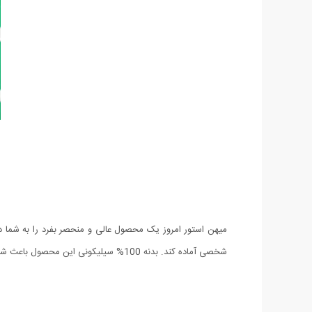
شخصی آماده کند. بدنه 100% سیلیکونی این محصول باعث شده که روی طعم و بوی چای تاثیر نگذارد و این ویژگی چای ساز مستر تی Mr.Tea را از دیگر محصولات مشابه متمایز می نماید.