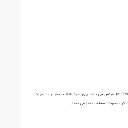
میهن استور امروز یک محصول عالی و منحصر بفرد را به شما دوستان پیشنهاد میدهد، مخصوصا برای ما ایرانی ها که همگی عاشق چای هستیم. با Mr.Tea هرکس می تواند چای مورد علاقه خودش را به صورت