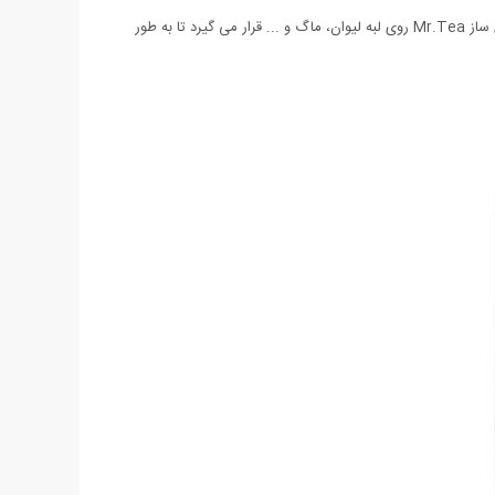
نکته جالبه دیگر این مدل در طراحی هوشمندانه این محصول می باشد که علاوه بر اینکه از نظر ظاهری متفاوت و دوست داشتنی است، دست های چای ساز Mr.Tea روی لبه لیوان، ماگ و ... قرار می گیرد تا به طور