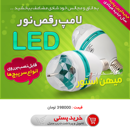
قیمت :
398000 تومان