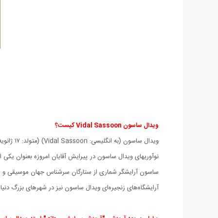
ویدال ساسون Vidal Sassoon کیست؟
ویدال ساسون (به انگلیسی: Vidal Sassoon) ‏(متولد: ۱۷ ژانویه ۱۹۲۸ - وفات : ۹ مه ۲۰۱۲) پیرایشگر برجسته بریتانیایی در زمینه پیرایش مو بود که توانست سلیقه عمومی در پیرایش مو را به طور انقلابی تغییر دهد.
نوآوریهای ویدال ساسون در پیرایش آقایان امروزه بعنوان یکی از
ساسون آرایشگر شماری از ستارگان سرشناس جهان موسیقی و س
آرایشگاه‌های زنجیره‌ای ویدال ساسون نیز در شهرهای بزرگ دنیا