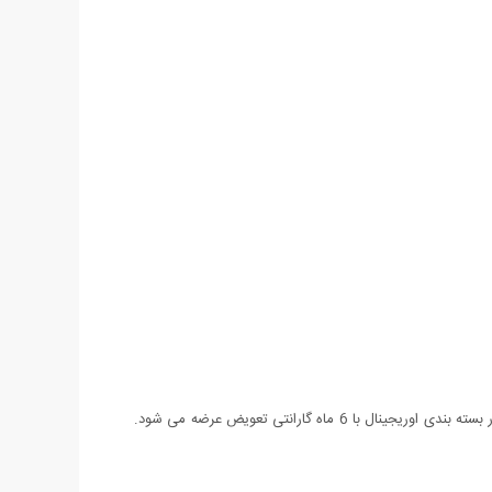
ساعت Casio Sport EF-524 یکی از جدیدترین مدل های عرضه شده شرکت Casio می باشد. این ساعت دارای روز شمار نیز می باشد و همچنین در بسته بندی اوریجینال با 6 ماه گارانتی تعویض عرضه می شود.