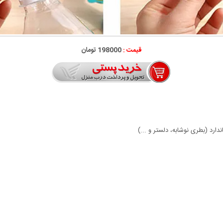
قیمت :
198000 تومان
ارد (بطری نوشابه، دلستر و ...)