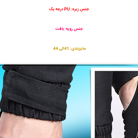
جنس زیره: PU درجه یک
جنس رویه: بافت
سایزبندی: 41الی 44