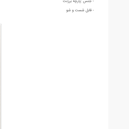
- جنس :پارچه برزنت
- قابل شست و شو