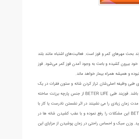
د بحث مهر‌های کمر و قوز است. فعالیت‌های اشتباه مانند بلند
خود بیرون کشیده و باعث به وجود آمدن قوز کمر می‌شود. قوز
بوده و همیشه همراه بیمار خواهد ماند.
های طبی وظیفه اصلی‌شان تراز کردن شانه و ستون فقرات در یک
راستا است. قوزبند طبی BETER LIFE مناسب برای اصلاح موقعیت کمر، شانه ها و گردن و یک نگهدارنده بسیار با کیفیت و در عین حال راحت می باشد. قوزبند طبی BETER LIFE از جنس پارچه برزنت ساخته
مدت زمان زیادی را می نشینند در اثر نشستن نادرست یا کار با
کامپیوتر و ... اغلب دچار مشکلات گوژپشتی، درد در نواحی کمر، شانه و ضعف در ماهیچه ها و فرم نامناسب بدن می باشند. قوزبند طبی BETER LIFE این مشکلات را رفع نموده و با عقب کشیدن شانه ها در
ه ها و ایجاد قوز در کمر نیز جلوگیری نمایید. وزن سبک و احساس راحتی در زمان پوشیدن از مزایای این