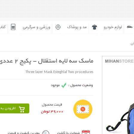
لوازم خودرو
مد و پوشاک
ورزشی و سرگرمی
کتاب
ان
ماسک سه لایه استقلال - پکیج 2 عددی
Three layer Mask Esteghlal Two procedures
قیمت محصول
افزودن به 
49,000 تومان
ضمانت بازگشت
بهترین کیفیت و قیمت