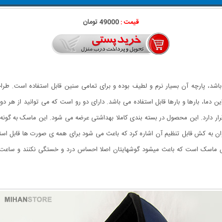
قیمت :
49000 تومان
ی استقلال دابل فیس (دو رو) دارای 3 لایه می باشد، پارچه آن بسیار نرم و لطیف بوده و برای تمامی سنین ق
رت شستشو در این دما، بارها و بارها قابل استفاده می باشد. دارای دو رو است که می توانی
بای استقلال و سمت دیگر لوگوی برند زیبا و جذاب Adidas قرار دارد. این محصول در بسته بندی کاملا بهداشتی عرضه می
 به کش قابل تنظیم آن اشاره کرد که باعث می شود برای همه ی صورت ها قابل استف
اسک است که باعث میشود گوشهایتان اصلا احساس درد و خستگی نکنند و ساعت ها