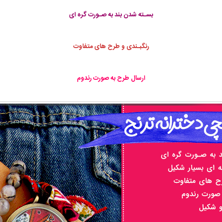
بسـته شدن بند به صـورت گره ای
رنگبـندی و طرح های متفاوت
ارسال طرح به صورت رندوم