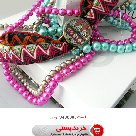
قیمت :
348000 تومان