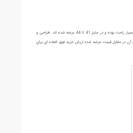
اگر به دنبال کفش های فوق العاده با کیفیت با طراحی جدید و شیک و کاربردی هستید، کفش مردانه D&G را به شما پیشنهاد می نماییم. این کفش بسیار راحت بوده و در سایز 41 تا 44 عرضه شده اند. طراحی و
ن در مقابل قیمت عرضه شده ارزش خرید فوق العاده ای برای