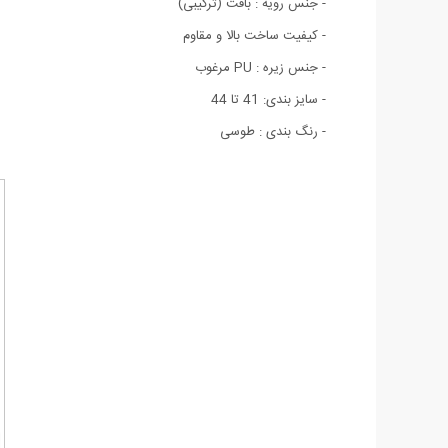
- جنس رویه : بافت (ترکیبی)
- کیفیت ساخت بالا و مقاوم
- جنس زیره : PU مرغوب
- سایز بندی: 41 تا 44
- رنگ بندی : طوسی