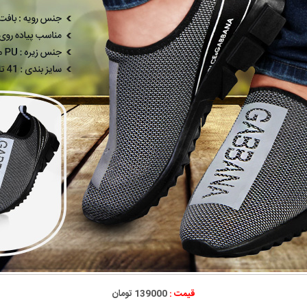
قیمت :
139000 تومان