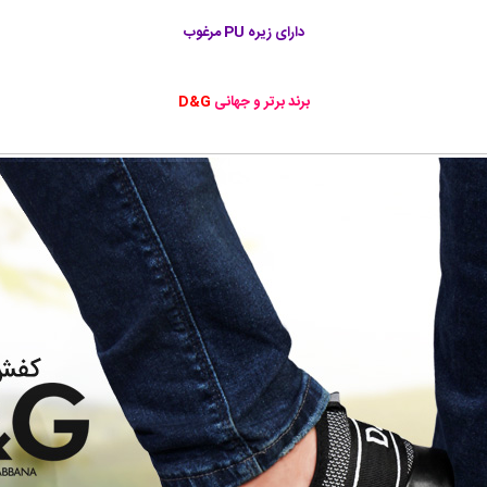
دارای زیره PU مرغوب
برند برتر و جهانی
D&G