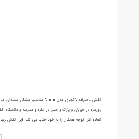
کفش دخترانه لاکچری مدل Nami 
العاده اش توجه همگان را به خود جلب می کند. این کفش زیبا تک رنگ بوده و در سایزبندی 37 الی 40 ارائه شده است و با انواع لباس هماهن