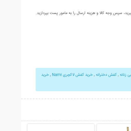
د، سپس وجه کالا و هزینه ارسال را به مامور پست بپردازید.
 زنانه
,
کفش دخترانه
,
خرید کفش لاکچری Nami
,
خرید
حات بیشتر
نمایش توضیحات بیشتر