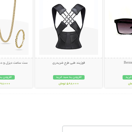
قوزبند طبی طرح ضربدری
ست ساعت دیزل و دستب
خرید
افزودن به سبد خرید
افزودن به
598000 تومان
1098000 تو