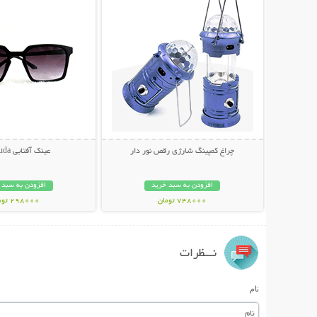
چراغ کمپینگ شارژی رقص نور دار
عینک آفتابی Bermuda
افزودن به سبد خرید
افزودن به سبد 
748000 تومان
298000 تومان
نـــظرات
نام