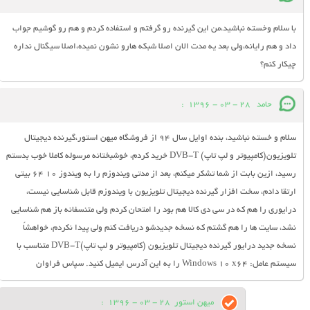
با سلام وخسته نباشید،من این گیرنده رو گرفتم و استفاده کردم و هم رو گوشیم جواب
داد و هم رایانه،ولی بعد یه مدت الان اصلا شبکه هارو نشون نمیده،اصلا سیگنال نداره
چیکار کنم؟
حامد
28 - 03 - 1396
:
سلام و خسته نباشید، بنده اوایل سال 94 از فروشگاه میهن استور،گیرنده دیجیتال
تلویزیون(کامپیوتر و لپ تاپ) DVB-T خرید کردم، خوشبختانه مرسوله کاملا خوب بدستم
رسید، ازین بابت از شما تشکر میکنم، بعد از مدتی ویندوزم را به ویندوز 10 64 بیتی
ارتقا دادم، سخت افزار گیرنده دیجیتال تلویزیون با ویندوزم قابل شناسایی نیست،
درایوری را هم که در سی دی کالا هم بود را امتحان کردم ولی متئسفانه باز هم شناسایی
نشد، سایت ها را هم گشتم که نسخه جدیدشو دریافت کنم ولی پیدا نکردم، خواهشاً
نسخه جدید درایور گیرنده دیجیتال تلویزیون (کامپیوتر و لپ تاپ)DVB-T متناسب با
سیستم عامل: Windows 10 x64 را به این آدرس ایمیل کنید. سپاس فراوان
میهن استور
28 - 03 - 1396
: