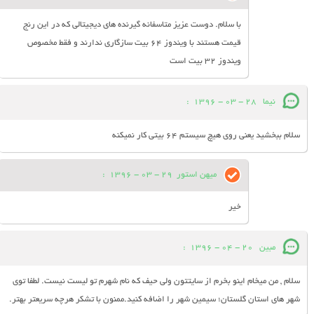
با سلام. دوست عزیز متاسفانه گیرنده های دیجیتالی که در این رنج
قیمت هستند با ویندوز 64 بیت سازگاری ندارند و فقط مخصوص
ویندوز 32 بیت است
نیما
28 - 03 - 1396
:
سلام ببخشید یعنی روی هیچ سیستم 64 بیتی کار نمیکنه
میهن استور
29 - 03 - 1396
:
خیر
مبین
20 - 04 - 1396
:
سلام , من میخام اینو بخرم از سایتتون ولی حیف که نام شهرم تو لیست نیست. لطفا توی
شهر های استان گلستان؛ سیمین شهر را اضافه کنید.ممنون با تشکر هرچه سریعتر بهتر.