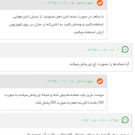
میهن استور
05 - 09 - 1395
:
با سلام. در صورت عدم انتن دهن میتونید از تبدیل انتن هوایی
استفاده کنید و وصلش کنید به انتنی که در منزل بر روی تلویزیون
ازش استفاده میکنید.
ا
08 - 09 - 1395
:
آیا شبکه ها را بصورت اچ دی پخش میکنه .
میهن استور
08 - 09 - 1395
:
دوست عزیز باید صفحه مانیتور شما و شبکه ای پخش میشه به صورت
HD باشه تا گیرنده هم به صورت HD پخش کند.
:
razi
08 - 09 - 1395
درصورت هر گونه ایراد و نقص احتمالی کالا امکان برگشت آن وجوداره؟