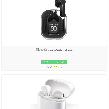
هندزفری بلوتوثی مدل Ultrapods
افزودن به سبد خرید
698000 تومان
نمایش توضیحات بیشتر