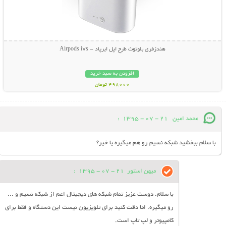
هندزفری بلوتوث طرح اپل ایرپاد - Airpods i7s
افزودن به سبد خرید
498000 تومان
محمد امين
21 - 07 - 1395
:
با سلام ببخشيد شبكه نسيم رو هم ميگيره يا خير؟
میهن استور
21 - 07 - 1395
:
با سلام. دوست عزیز تمام شبکه های دیجیتال اعم از شبکه نسیم و ...
رو میگیره. اما دقت کنید برای تلویزیون نیست این دستگاه و فقط برای
کامپیوتر و لپ تاپ است.