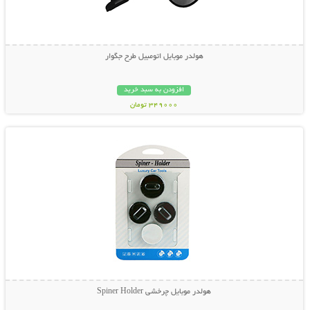
هولدر موبایل اتومبیل طرح جگوار
افزودن به سبد خرید
349000 تومان
نمایش توضیحات بیشتر
هولدر موبایل چرخشی Spiner Holder