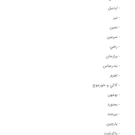
- اردبيل
- نير
- نمين
- سرعين
- رضي
- برازجان
- بندرعباس
- اهرم
- کاکي و خورموج
- بومهن
- بجنورد
- بيرجند
- پارچين
- پاکدشت