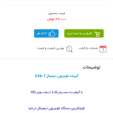
قیمت محصول
49,000 تومان
افزودن به سبد خرید
642 نفر
ضمانت بازگشت
بهترین کیفیت و قیمت
توضیحات
گیرنده تلویزیون دیجیتالDVB-T
با کيفيــت بســیار بالا با تــصـــویر HD
کوچکترين دستگاه تلويزيون ديجيتال در دنيا