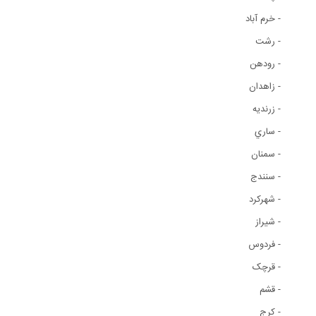
- خرم آباد
- رشت
- رودهن
- زاهدان
- زرنديه
- ساري
- سمنان
- سنندج
- شهرکرد
- شيراز
- فردوس
- قرچک
- قشم
- کرج