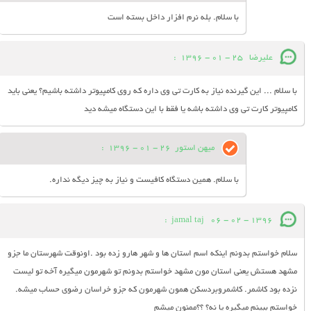
با سلام. بله نرم افزار داخل بسته است
علیرضا
25 - 01 - 1396
:
با سلام ... این گیرنده نیاز به کارت تی وی داره که روی کامپیوتر داشته باشیم؟ یعنی باید
کامپیوتر کارت تی وی داشته باشه یا فقط با این دستگاه میشه دید
میهن استور
26 - 01 - 1396
:
با سلام. همین دستگاه کافیست و نیاز به چیز دیگه نداره.
:
jamal taj
06 - 02 - 1396
سلام خواستم بدونم اینکه اسم استان ها و شهر هارو زده بود .اونوقت شهرستان ما جزو
مشهد هستش یعنی استان مون مشهد خواستم بدونم تو شهرمون میگیره آخه تو لیست
نزده بود کاشمر. کاشمروبردسکن همون شهرمون که جزو خراسان رضوی حساب میشه.
خواستم ببینم میگیره یا نه؟ ؟؟ممنون میشم