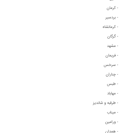
- کرمان
- بردسير
- کرمانشاه
- گرگان
- مشهد
- فريمان
- سرخس
- چناران
- طبس
- مهاباد
- طرقبه و شانديز
- ميناب
- ورامين
- همدان