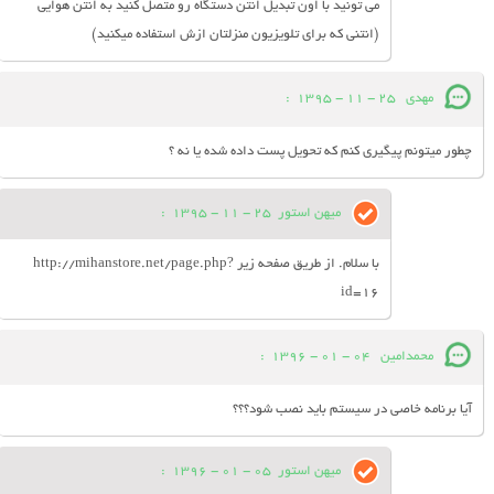
می تونید با اون تبدیل انتن دستگاه رو متصل کنید به انتن هوایی
(انتنی که برای تلویزیون منزلتان ازش استفاده میکنید)
مهدی
25 - 11 - 1395
:
چطور میتونم پیگیری کنم که تحویل پست داده شده یا نه ؟
میهن استور
25 - 11 - 1395
:
با سلام. از طریق صفحه زیر http://mihanstore.net/page.php?
id=16
محمدامین
04 - 01 - 1396
:
آیا برنامه خاصی در سیستم باید نصب شود؟؟؟
میهن استور
05 - 01 - 1396
: