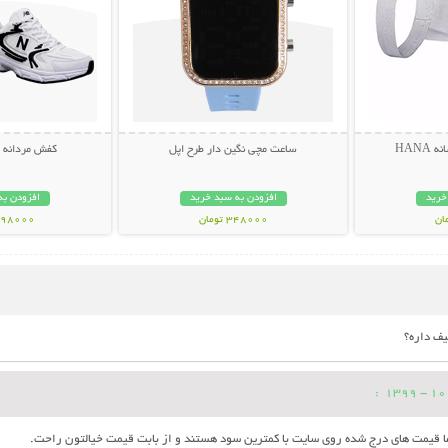
HANA
ساعت مچی نگین دار طرح اپل
کفش مردانه New Balance
خرید
افزودن به سبد خرید
افزودن به
348000 تومان
1198000 تو
ف داره؟
:
ما قیمت های درج شده روی سایت با کمترین سود هستند و از بابت قیمت خیالتون راحت.