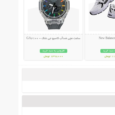
ساعت مچی ضدآب کاسیو جی شاک - GA2100
 سبد خرید
افزودن به سبد خرید
مان
1398000 تومان