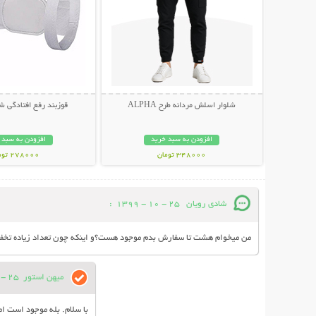
شلوار اسلش مردانه طرح ALPHA
قوزبند رفع افتادگی شانه 
افزودن به سبد خرید
افزودن به سبد 
348000 تومان
278000 تومان
شادی رویان
25 - 10 - 1399
:
من میخوام هشت تا سفارش بدم موجود هست؟و اینکه چون تعداد زیاده تخفی
میهن استور
25 - 10 - 1399
با سلام. بله موجود است ا