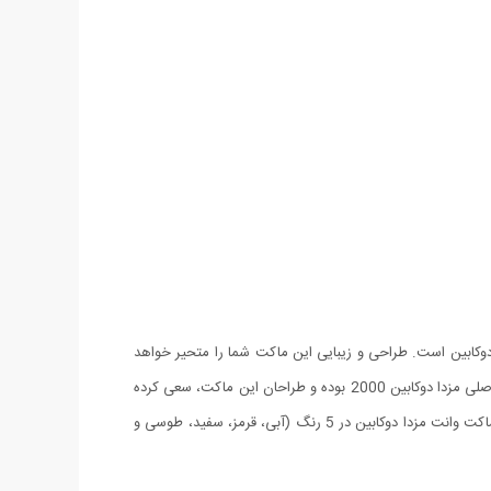
وکابین است. طراحی و زیبایی این ماکت شما را متحیر خواهد
کرد. این ماکت از کیفیت بسیار بالائی برخوردار است و شما در همان نگاه اول به این نکته پی خواهید برد. تمامی جزئیات این ماکت همانند خودروی اصلی مزدا دوکابین 2000 بوده و طراحان این ماکت، سعی کرده
اند تمامی آپشن ها و کوچک ترین جزئیات را نیز از قلم نیاندازند. جنس بدنه ی ماکت وانت مزدا دوکابین از پلاستیک با کیفیت بالا تولید شده است. ماکت وانت مزدا دوکابین در 5 رنگ (آبی، قرمز، سفید، طوسی و