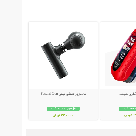
حات بیشتر
نمایش توضیحات بیشتر
آبگریز شیشه
ماساژور تفنگی مینی Fascial Gun
 سبد خرید
افزودن به سبد خرید
مان
448000 تومان