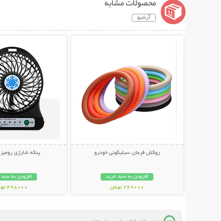
محصولات مشابه
آرشیو
نمایش توضیحات بیشتر
نمایش توضیحات 
روکش فرمان سیلیکونی خودرو
پنکه شارژی رومیزی gel
افزودن به سبد خرید
افزودن به سبد 
269000 تومان
498000 تومان