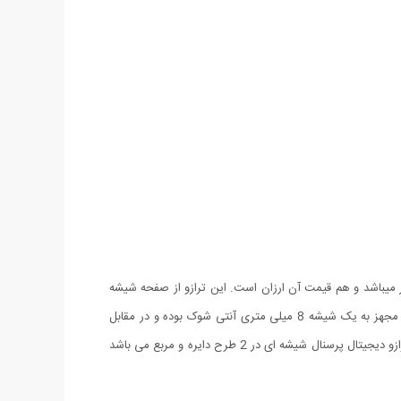
ار میباشد و هم قیمت آن ارزان است. این ترازو از صفحه شیشه
ای تشکیل شده و با سنسور های حسگر تشخیص وزن خود می تواند تا سقف ورزن 150 کیلوگرم را تشخیص دهد. ترازو دیجیتال پرسنال شیشه ای مجهز به یک شیشه 8 میلی متری آنتی شوک بوده و در مقابل
ضربه و فشار بسیار مقاوم است. این ترازو مجهز به صفحه نمایشگر دیجیتال است و میتواند وزن خالص را به واحد های پوند و کیلوگرم مشخص کند. ترازو دیجیتال پرسنال شیشه ای در 2 طرح دایره و مربع می باشد