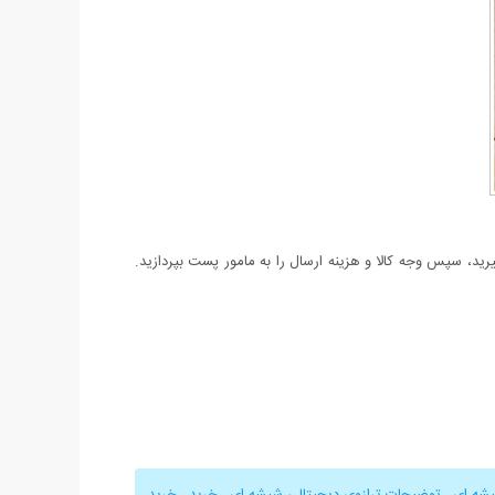
د، سپس وجه کالا و هزینه ارسال را به مامور پست بپردازید.
یشه ای
,
توضیحات ترازوی دیجیتالی شیشه ای
,
خرید
,
خرید