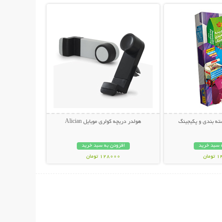
ته بندی و پکیجینگ
هولدر دریچه کولری موبایل Alician
 سبد خرید
افزودن به سبد خرید
مان
128000 تومان