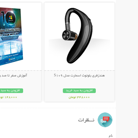
هندزفری بلوتوث اسمارت مدل S109
آموزش صفر تا صد وین
افزودن به سبد خرید
افزودن به سبد 
348000 تومان
148000 تومان
نـــظرات
نام