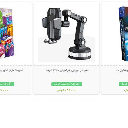
دوز 10
هولدر موبایل جرثقیلی 360 درجه
گنجینه طرح های بس
خرید
افزودن به سبد خرید
افزودن به
798000 تومان
148000 تو