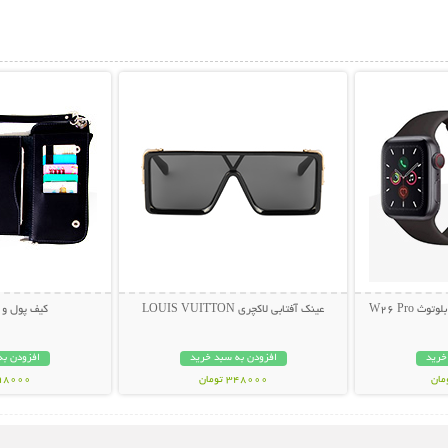
بیشتر
نمایش توضیحات بیشتر
نمایش توضی
ساعت هوشمند و هندزفری بلوتوث W26 Pro
عینک آفتابی لاکچری LOUIS VUITTON
کیف پول و م
خرید
افزودن به سبد خرید
افزودن به
348000 تومان
398000 تو