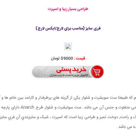
طراحی بسیار زیبا و اسپرت
فری سایز (مناسب برای لارج/ایکس لارج)
قیمت :
59000 تومان
 که طبیعتا ست سویشرت و شلوار یکی از گزینه های پرطرفدار و کارامد بین خانم ها 
Anarch رو برای خانم های عزیز دا
 شلوار تا مچ پا(کش دار) است.مزايای طرح Anarch سبک و راحت, دوخت تميز و طراحی زیبا است که اسپرت ، شیک و س
ه می باشد.