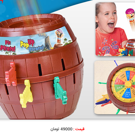
قیمت :
49000 تومان