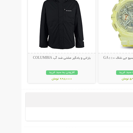
جی شاک GA110
بارانی و بادگیر مشتی ضد آب COLUMBIA
 سبد خرید
افزودن به سبد خرید
مان
998000 تومان