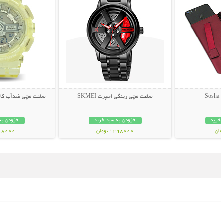
S
ساعت مچی رینگی اسپرت SKMEI
ساعت مچی ضدآب کاسیو 
خرید
افزودن به سبد خرید
افزودن به
1298000 تومان
598000 تو