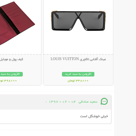
عینک آفتابی لاکچری LOUIS VUITTON
کیف پول و موبایل osha
افزودن به سبد خرید
افزودن به سبد 
348000 تومان
398000 تومان
سعید صادقی
04 - 02 - 1397
:
خیلی خوشگل است